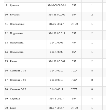
9
Крышка
314-3-0009В-01
35Л
1
10
Кулачок
314.38.00.002
35Л
2
11
Переходник
314-5-0002А
СЧ-20
1
12
Подшипник
314.38.00.019
35Л
2
13
Полумуфта
314-1-0005
45Л
1
14
Полумуфта
314-1-0009
45Л
1
15
Рычаг
314.38.00.009
35Л
2
16
Сегмент 0-75
314-3-0019
70ХЛ
8
17
Сегмент 0-50
314-3-0018
70ХЛ
8
18
Сегмент 0-25
314-3-0017
70ХЛ
8
19
Ступица
314-3-0013А
35Л
4
20
Шкив
314-7-0001А
СЧ-20
1