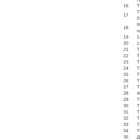
16
Т
Т
17
0
0
18
п
19
1
20
1
21
Т
22
Т
23
Т
24
Т
25
Т
26
Т
27
Т
28
4
29
Т
30
Т
31
Т
32
Т
33
Т
34
Т
35
Д