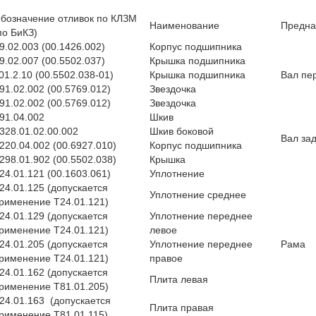
бозначение отливок по КЛЗМ
Наименование
Предна
по БиКЗ)
9.02.003 (00.1426.002)
Корпус подшипника
9.02.007 (00.5502.037)
Крышка подшипника
01.2.10 (00.5502.038-01)
Крышка подшипника
Вал пе
91.02.002 (00.5769.012)
Звездочка
91.02.002 (00.5769.012)
Звездочка
91.04.002
Шкив
328.01.02.00.002
Шкив боковой
Вал за
220.04.002 (00.6927.010)
Корпус подшипника
298.01.902 (00.5502.038)
Крышка
24.01.121 (00.1603.061)
Уплотнение
24.01.125 (допускается
Уплотнение среднее
рименение Т24.01.121)
24.01.129 (допускается
Уплотнение переднее
рименение Т24.01.121)
левое
24.01.205 (допускается
Уплотнение переднее
Рама
рименение Т24.01.121)
правое
24.01.162 (допускается
Плита левая
рименение Т81.01.205)
24.01.163 (допускается
Плита правая
рименение Т81.01.115)