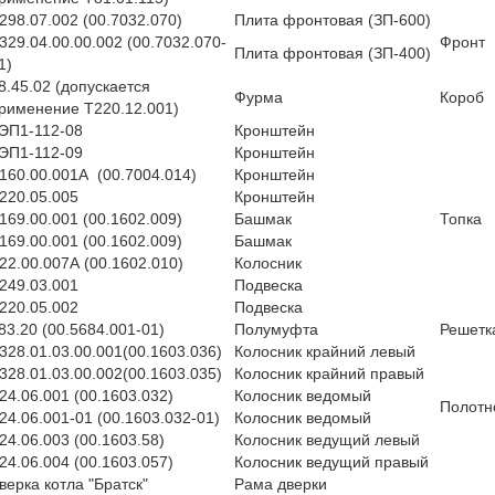
298.07.002 (00.7032.070)
Плита фронтовая (ЗП-600)
329.04.00.00.002 (00.7032.070-
Фронт
Плита фронтовая (ЗП-400)
1)
8.45.02 (допускается
Фурма
Короб
рименение Т220.12.001)
ЭП1-112-08
Кронштейн
ЭП1-112-09
Кронштейн
160.00.001А (00.7004.014)
Кронштейн
220.05.005
Кронштейн
169.00.001 (00.1602.009)
Башмак
Топка
169.00.001 (00.1602.009)
Башмак
22.00.007А (00.1602.010)
Колосник
249.03.001
Подвеска
220.05.002
Подвеска
83.20 (00.5684.001-01)
Полумуфта
Решетк
328.01.03.00.001(00.1603.036)
Колосник крайний левый
328.01.03.00.002(00.1603.035)
Колосник крайний правый
24.06.001 (00.1603.032)
Колосник ведомый
Полотн
24.06.001-01 (00.1603.032-01)
Колосник ведомый
24.06.003 (00.1603.58)
Колосник ведущий левый
24.06.004 (00.1603.057)
Колосник ведущий правый
верка котла "Братск"
Рама дверки