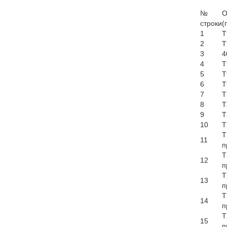
№
О
строки
(
1
Т
2
Т
3
4
4
Т
5
Т
6
Т
7
Т
8
Т
9
Т
10
Т
Т
11
п
Т
12
п
Т
13
п
Т
14
п
Т
15
п