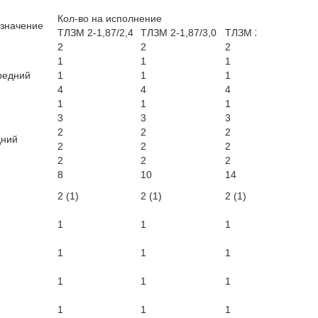
Кол-во на исполнение
значение
ТЛЗМ 2-1,87/2,4
ТЛЗМ 2-1,87/3,0
ТЛЗМ 2-1,87/4,0
ТЛ
2
2
2
2
1
1
1
1
редний
1
1
1
1
4
4
4
6
1
1
1
1
3
3
3
5
2
2
2
2
дний
2
2
2
2
2
2
2
2
8
10
14
10
2 (1)
2 (1)
2 (1)
2 
1
1
1
1
1
1
1
1
1
1
1
1
1
1
1
1