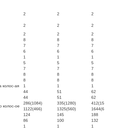
2
2
2
2
2
2
2
2
2
2
2
3
8
8
8
10
7
7
7
10
6
6
6
6
1
1
1
1
5
5
5
5
7
7
7
10
8
8
8
12
8
8
8
12
а колос-ая
1
1
1
1
44
51
62
51
44
51
62
51
286(1084)
335(1280)
412(1588)
51
о колос-ое
1122(466)
1325(560)
1644(692)
19
124
145
188
19
86
100
132
14
1
1
1
2