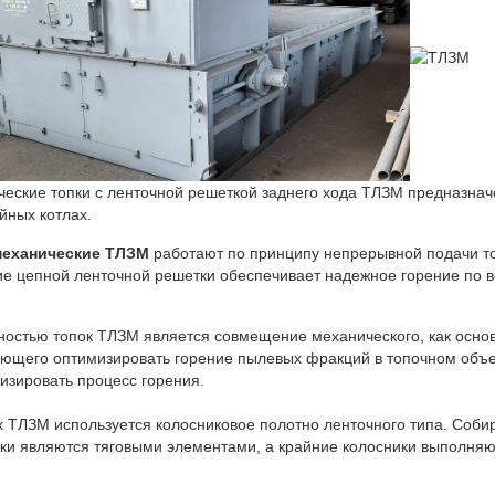
еские топки с ленточной решеткой заднего хода ТЛЗМ предназначе
йных котлах.
механические ТЛЗМ
работают по принципу непрерывной подачи то
е цепной ленточной решетки обеспечивает надежное горение по в
остью топок ТЛЗМ является совмещение механического, как основн
ющего оптимизировать горение пылевых фракций в топочном объе
изировать процесс горения.
х ТЛЗМ используется колосниковое полотно ленточного типа. Собир
ки являются тяговыми элементами, а крайние колосники выполняю