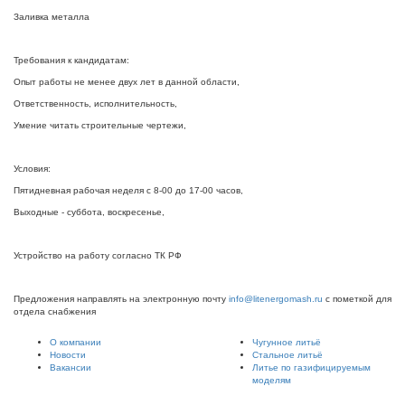
Заливка металла
Требования к кандидатам:
Опыт работы не менее двух лет в данной области,
Ответственность, исполнительность,
Умение читать строительные чертежи,
Условия:
Пятидневная рабочая неделя с 8-00 до 17-00 часов,
Выходные - суббота, воскресенье,
Устройство на работу согласно ТК РФ
Предложения направлять на электронную почту
info@litenergomash.ru
с пометкой для
отдела снабжения
О компании
Чугунное литьё
Новости
Стальное литьё
Вакансии
Литье по газифицируемым
моделям