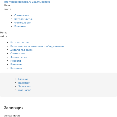
info@litenergomash.ru
Задать вопрос
Меню
сайта
О компании
Каталог литья
Фотогалерея
Контакты
Меню
сайта
Каталог литья
Запасные части котельного оборудования
Детали под заказ
О компании
Фотогалерея
Новости
Вакансии
Контакты
Главная
Вакансии
Заливщик
шаг назад
Заливщик
Обязанности: